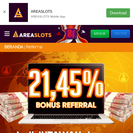
×
AREASLOTS
Download
AREASLOTS Mobile App
MASUK
DAFTAR
Referral
BERANDA