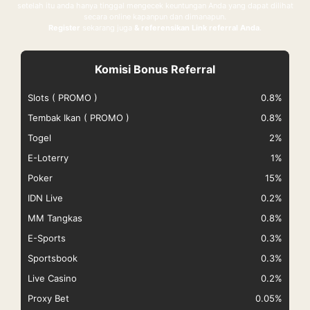
setelah itu anda hanya tinggal mengecek keuntungan Anda yang dapat dilihat
secara online kapanpun dan dimanapun.
Register
sekarang juga
& referensikan Link referral Anda
.
Komisi Bonus Referral
Slots ( PROMO )
0.8%
Tembak Ikan ( PROMO )
0.8%
Togel
2%
E-Loterry
1%
Poker
15%
IDN Live
0.2%
MM Tangkas
0.8%
E-Sports
0.3%
Sportsbook
0.3%
Live Casino
0.2%
Proxy Bet
0.05%